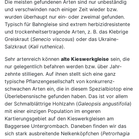
Die mei­sten gefundenen Arten sind nur unbeständig
und verschwinden nach einiger Zeit wieder bzw.
wurden über­haupt nur ein‑ oder zweimal gefunden.
Typisch für Bahngleise sind extrem herbizidresi­stente
und trockenheitsertragende Arten, z. B. das Klebrige
Greiskraut (
Senecio viscosus
) oder das Ukraine-
Salzkraut (
Kali ruthenica
).
Sehr artenreich können
alte Kieswerkgleise
sein, die
nur gelegentlich befahren werden bzw. über Jahr­
zehnte stilliegen. Auf ihnen stellt sich eine ganz
typische Pflanzengesellschaft von konkurrenz­
schwachen Arten ein, die in diesem Spezialbiotop eine
Überlebensnische gefunden haben. Das ist vor allem
der Schmalblättrige Hohlzahn (
Galeopsis an­gustifolia
)
mit einer einzigen Population im engeren
Kartierungsgebiet auf den Kies­werkgleisen am
Baggersee Untergrombach. Daneben finden wir das
sich stark ausbreitende Nelkenköpfchen (
Petrorhagia