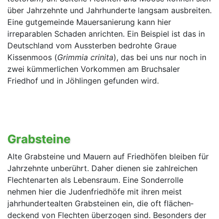
über Jahr­zehnte und Jahrhun­derte langsam ausbreiten.
Eine gutgemeinde Mau­ersanierung kann hier
irreparablen Scha­den anrich­ten. Ein Beispiel ist das in
Deutschland vom Aus­sterben bedrohte Graue
Kissenmoos (
Grimmia cri­nita
), das bei uns nur noch in
zwei kümmerlichen Vorkom­men am Bruchsaler
Friedhof und in Jöhlin­gen ge­fun­den wird.
Grabsteine
Alte Grabsteine und Mauern auf Friedhöfen bleiben für
Jahrzehnte unberührt. Daher dienen sie zahlrei­chen
Flechtenarten als Lebensraum. Eine Sonder­rolle
nehmen hier die Judenfriedhöfe mit ihren meist
jahrhunderte­alten Grabsteinen ein, die oft flächen­
deckend von Flechten überzogen sind. Besonders der