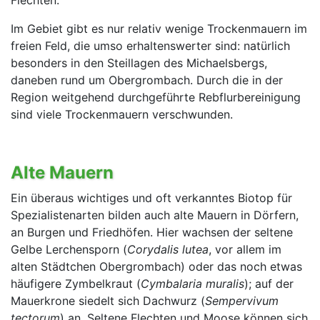
Im Gebiet gibt es nur relativ wenige Trockenmauern im
freien Feld, die umso erhaltenswerter sind: na­türlich
besonders in den Steillagen des Michaels­bergs,
daneben rund um Obergrombach. Durch die in der
Region weitgehend durchgeführte Rebflurbe­reinigung
sind viele Trockenmauern verschwunden.
Alte Mauern
Ein überaus wichtiges und oft verkanntes Biotop für
Spezialistenarten bilden auch alte Mauern in Dör­fern,
an Burgen und Friedhöfen. Hier wachsen der seltene
Gelbe Lerchensporn (
Corydalis lutea
, vor allem im
alten Städtchen Obergrombach) oder das noch etwas
häufigere Zymbelkraut (
Cymbalaria muralis
); auf der
Mauer­krone siedelt sich Dachwurz (
Sempervivum
tectorum
) an. Seltene Flechten und Moose können sich