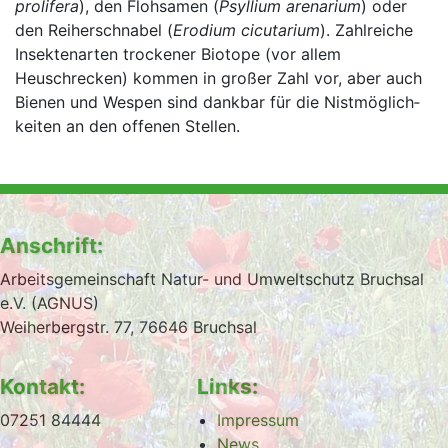
prolifera
), den Flohsamen (
Psyllium arenarium
) oder
den Reiher­schnabel (
Erodium cicutarium
). Zahlreiche
Insekten­arten trockener Biotope (vor allem
Heuschrecken) kommen in großer Zahl vor, aber auch
Bienen und Wespen sind dankbar für die Nistmöglich­
keiten an den offenen Stellen.
Anschrift:
Arbeitsgemeinschaft Natur- und Umweltschutz Bruchsal
e.V. (AGNUS)
Weiherbergstr. 77, 76646 Bruchsal
Kontakt:
Links:
07251 84444
Impressum
News