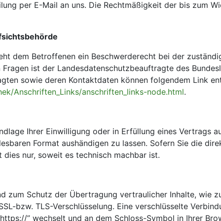
ilung per E-Mail an uns. Die Rechtmäßigkeit der bis zum Wi
fsichtsbehörde
teht dem Betroffenen ein Beschwerderecht bei der zuständ
n Fragen ist der Landesdatenschutzbeauftragte des Bundes
tragten sowie deren Kontaktdaten können folgendem Link 
ek/Anschriften_Links/anschriften_links-node.html
.
dlage Ihrer Einwilligung oder in Erfüllung eines Vertrags a
lesbaren Format aushändigen zu lassen. Sofern Sie die dir
 dies nur, soweit es technisch machbar ist.
nd zum Schutz der Übertragung vertraulicher Inhalte, wie z
e SSL-bzw. TLS-Verschlüsselung. Eine verschlüsselte Verbind
“https://” wechselt und an dem Schloss-Symbol in Ihrer Bro