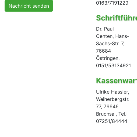
0163/7191229
Nachricht senden
Schriftführ
Dr. Paul
Centen, Hans-
Sachs-Str. 7,
76684
Östringen,
0151/53134921
Kassenwar
Ulrike Hassler,
Weiherbergstr.
77, 76646
Bruchsal, Tel.:
07251/84444